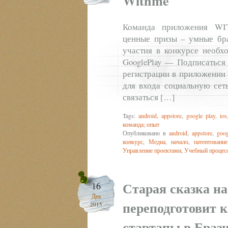
Withme
Команда приложения WI
ценные призы – умные бр
участия в конкурсе необх
GooglePlay — Подписатьс
регистрации в приложении 
для входа социальную сет
связаться […]
Tags:
android
,
appstore
,
google play
,
ios
команда; опыт
Опубликовано в
android
,
appstore
,
goog
конкурс
,
Медиа
,
начало
,
патентование
Управление проектами
,
Учебный процесс
Старая сказка на
16
Дек
переподготовит к
2015
стартапы в Браз