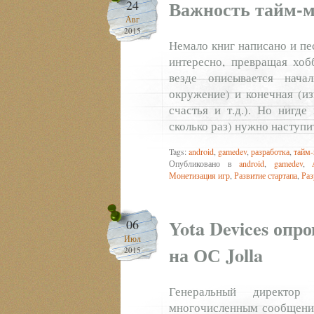
Важность тайм-м
24
Авг
2015
Немало книг написано и пес
интересно, превращая хоб
везде описывается нача
окружение) и конечная (и
счастья и т.д.). Но нигде
сколько раз) нужно наступи
Tags:
android
,
gamedev
,
разработка
,
тайм
Опубликовано в
android
,
gamedev
,
Монетизация игр
,
Развитие стартапа
,
Раз
Yota Devices опр
06
Июл
на ОС Jolla
2015
Генеральный директор
многочисленным сообщени