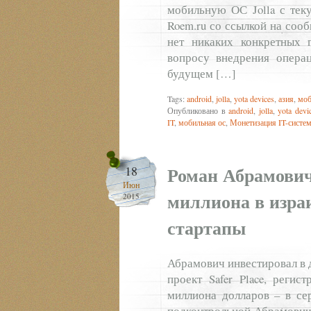
мобильную ОС Jolla с тек
Roem.ru со ссылкой на соо
нет никаких конкретных п
вопросу внедрения опера
будущем […]
Tags:
android
,
jolla
,
yota devices
,
азия
,
моб
Опубликовано в
android
,
jolla
,
yota devi
IT
,
мобильная ос
,
Монетизация IT-систе
Роман Абрамович
18
Июн
миллиона в изра
2015
стартапы
Абрамович инвестировал в д
проект Safer Place, реги
миллиона долларов – в сер
подконтрольной Абрамовичу