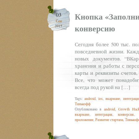
Кнопка «Заполни
03
Сен
конверсию
2015
Сегодня более 500 тыс. по
повседневной жизни. Кажд
новых документов. “ВКа
хранения и работы с перс
карты и реквизиты счетов,
Все, что может понадоби
всегда под рукой на […]
Tags:
android
,
ios
,
вкармане
,
интеграци
Тинькофф
Опубликовано в
android
,
Growth Hack
вкармане
,
интеграция
,
конверсия
приложение
,
Развитие стартапа
,
Тинькоф