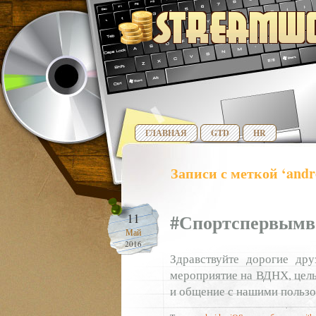
ГЛАВНАЯ
GTD
HR
Записи с меткой ‘andr
#Спортспервымв
11
Май
2016
Здравствуйте дорогие дру
мероприятие на ВДНХ, цель
и общение с нашими пользо