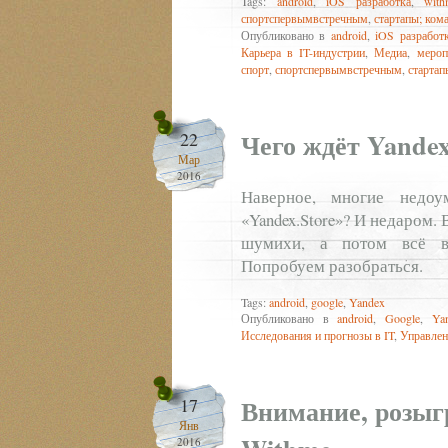
Tags:
android
,
iOS разработка
,
with
спортспервымвстречным
,
стартапы; ком
Опубликовано в
android
,
iOS разработ
Карьера в IT-индустрии
,
Медиа
,
мероп
спорт
,
спортспервымвстречным
,
стартап
Чего ждёт Yandex
22
Мар
2016
Наверное, многие недо
«Yandex.Store»? И недаром.
шумихи, а потом всё вн
Попробуем разобраться.
Tags:
android
,
google
,
Yandex
Опубликовано в
android
,
Google
,
Ya
Исследования и прогнозы в IT
,
Управлен
Внимание, розы
17
Янв
2016