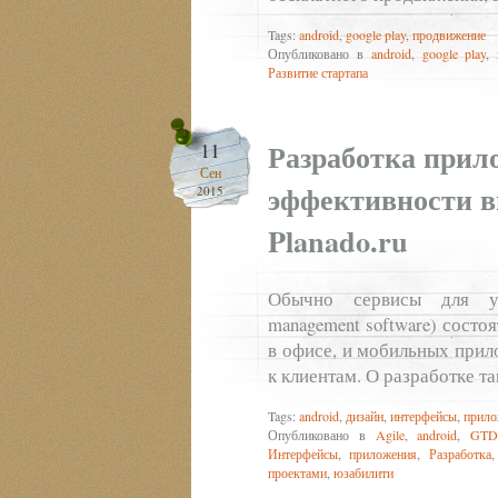
Tags:
android
,
google play
,
продвижение
Опубликовано в
android
,
google play
,
Развитие стартапа
Разработка прил
11
Сен
эффективности в
2015
Planado.ru
Обычно сервисы для уп
management software) состо
в офисе, и мобильных прил
к клиентам. О разработке т
Tags:
android
,
дизайн
,
интерфейсы
,
прило
Опубликовано в
Agile
,
android
,
GTD
Интерфейсы
,
приложения
,
Разработка
проектами
,
юзабилити