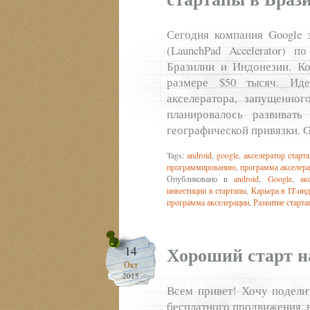
Сегодня компания Google 
(LaunchPad Accelerator) 
Бразилии и Индонезии. Ко
размере $50 тысяч. Ид
акселератора, запущенног
планировалось развиват
географической привязки. 
Tags:
android
,
google
,
акселератор старт
программированию
,
программа акселер
Опубликовано в
android
,
Google
,
ак
инвестиции в стартапы
,
Карьера в IT-ин
программа акселерации
,
Развитие старта
Хороший старт на
14
Окт
2015
Всем привет! Хочу подели
бесплатного продвижения, в