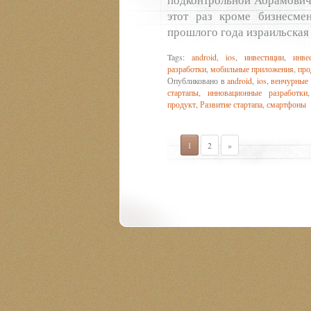
этот раз кроме бизнесме
прошлого года израильская 
Tags:
android
,
ios
,
инвестиции
,
инве
разработки
,
мобильные приложения
,
про
Опубликовано в
android
,
ios
,
венчурные 
стартапы
,
инновационные разработки
продукт
,
Развитие стартапа
,
смартфоны
1
2
»