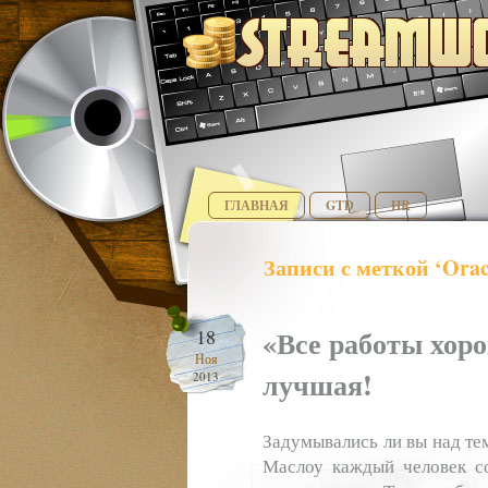
ГЛАВНАЯ
GTD
HR
Записи с меткой ‘Orac
«Все работы хор
18
Ноя
лучшая!
2013
Задумывались ли вы над тем
Маслоу каждый человек со