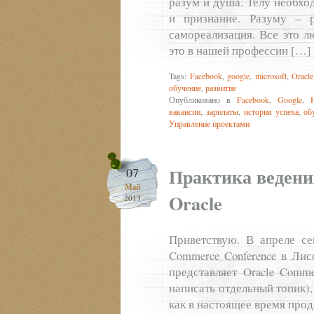
разум и душа. Телу необхо
и признание. Разуму – 
самореализация. Все это л
это в нашей профессии […]
Tags:
Facebook
,
google
,
microsoft
,
Oracle
обучение
,
развитие
Опубликовано в
Facebook
,
Google
,
вакансии
,
зарплаты
,
история успеха
,
об
Управление проектами
Практика ведени
07
Май
Oracle
2013
Приветствую. В апреле се
Commerce Conference в Лис
представляет Oracle Comme
написать отдельный топик),
как в настоящее время прод