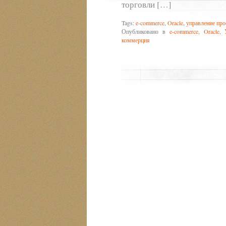
торговли […]
Tags:
e-commerce
,
Oracle
,
управление пр
Опубликовано в
e-commerce
,
Oracle
,
коммерция