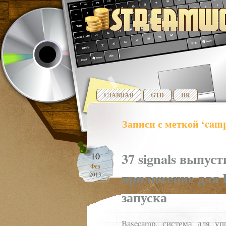
ГЛАВНАЯ
GTD
HR
Записи с меткой ‘cam
37 signals выпус
10
Фев
приложение для B
2013
запуска
Basecamp, система для уп