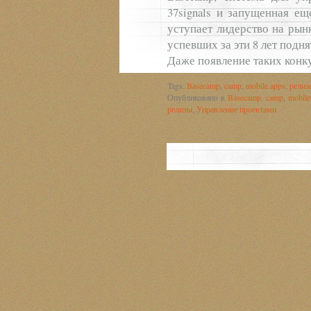
37signals и запущенная ещ
уступает лидерство на рын
успевших за эти 8 лет подня
Даже появление таких конкур
Tags:
Basecamp
,
camp
,
mobile apps
,
релиз
Опубликовано в
Basecamp
,
camp
,
mobile
релизы
,
Управление проектами