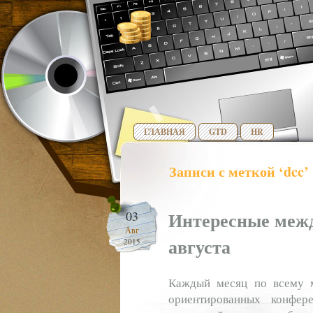
ГЛАВНАЯ
GTD
HR
Записи с меткой ‘dcc’
Интересные меж
03
Авг
августа
2015
Каждый месяц по всему ми
ориентированных конфер