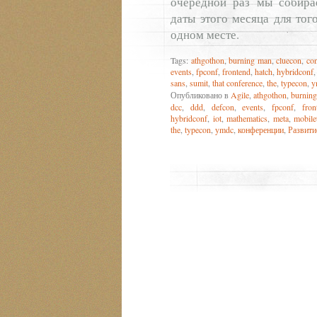
очередной раз мы собира
даты этого месяца для тог
одном месте.
Tags:
athgothon
,
burning man
,
cluecon
,
co
events
,
fpconf
,
frontend
,
hatch
,
hybridconf
sans
,
sumit
,
that conference
,
the
,
typecon
,
y
Опубликовано в
Agile
,
athgothon
,
burnin
dcc
,
ddd
,
defcon
,
events
,
fpconf
,
fron
hybridconf
,
iot
,
mathematics
,
meta
,
mobile
the
,
typecon
,
ymdc
,
конференции
,
Развити