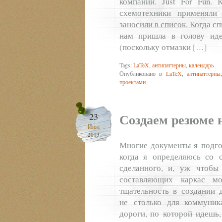
компании. Just For Fun. 
схемотехники применяли
заносили в список. Когда с
нам пришла в голову иде
(поскольку отмазки […]
Tags:
LaTeX
,
антипаттерны
,
календарь
Опубликовано в
LaTeX
,
антипаттерны
проектами
Создаем резюме 
23
Июл
2013
Многие документы я подго
когда я определяюсь со 
сделанного, и, уж чтобы
составляющих каркас м
тщательность в создании 
не столько для коммуник
дороги, по которой идешь,