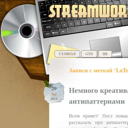
ГЛАВНАЯ
GTD
HR
Записи с меткой ‘LaT
Немного креатив
29
Авг
антипаттернами
2014
Всем привет! Пост повыш
рассказать про антипатт