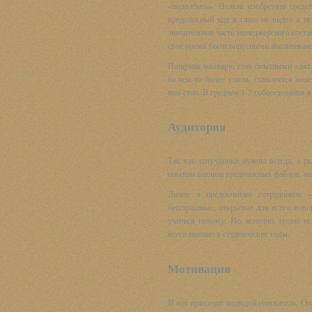
«подолбить». Нельзя изобретать средс
вредоносный код в глаза не видел и н
значительная часть менеджерского соста
свое время были вирусными аналитиками
Пощупав малвару, став опытными «дятл
на чем-то более узком, становятся ме
нон-стоп. В среднем 1-2 собеседования в
Аудитория
Так как сотрудники нужны всегда, а ры
опытом анализа вредоносных файлов, мы
Лично я предпочитаю сотрудников —
бесстрашные, открытые для всего нов
учиться новому. Но, конечно, полно и
всего именно в студенческие годы.
Мотивация
И вот приходит молодой соискатель. Опы