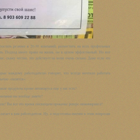
азослать резюме в 20-30 компаний, разместить на всех профильных
ать. Подход имеет право на жизнь, он в целом эффективный. Но вот
ас, скажу честно, это действует на меня очень сильно. Даже если это
орые каждому работодателю говорят, что всегда мечтали работать
бычно «палятся»:
какие продукты кроме антивируса еще у нас есть?
омпании вы вообще знаете?
или? Вы все это время посвящали прокачке реверс-инжиниринга?
олагает к вам работодателя. Ну, а подготовка именно к этим вопросам