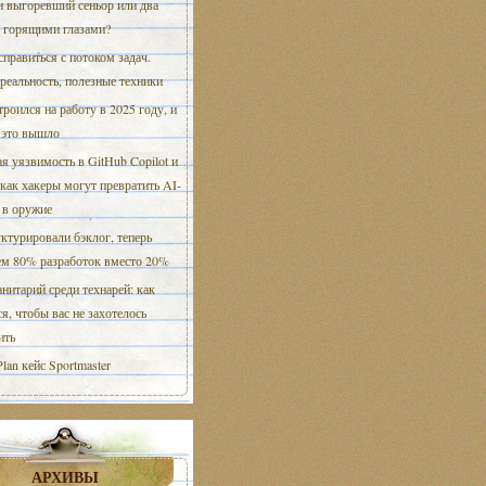
 выгоревший сеньор или два
с горящими глазами?
справиться с потоком задач.
еальность, полезные техники
троился на работу в 2025 году, и
 это вышло
я уязвимость в GitHub Copilot и
 как хакеры могут превратить AI-
 в оружие
ктурировали бэклог, теперь
ем 80% разработок вместо 20%
нитарий среди технарей: как
я, чтобы вас не захотелось
ить
Plan кейс Sportmaster
АРХИВЫ