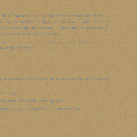
чной и захватывающей в течение длительного времени. Если вы
ного кодить, какими бы интересными не были ваши проекты. Если вы
вопросы». Если вирусный аналитик — через ваши руки пройдет много
рс, усидчивость вам тоже не помешает.
жает рутину», то это хорошо. Ни в коем случае. Но любое согласие,
оложительно на будущее.
 Нужны и знания тоже. Конечно, мы задаем много обычных вопросов,
а антивируса?
 функции для создания нового процесса
естная мне технология, расскажите, зачем она нужна