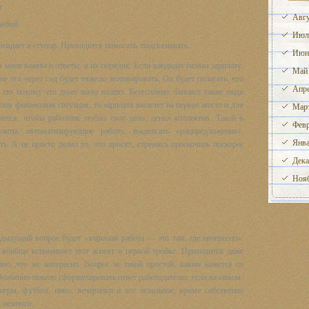
т
Авгу
чебой
Июл
впадает в ступор. Приходится помогать, подсказывать.
Июн
я меня важны и ответы, и их порядок. Если кандидат назвал зарплату,
Май
е его через год будет тяжело мотивировать. Он будет полагать, что
Апре
к это потому что денег мало платят. Безусловно, бывают такие люди
ая финансовая ситуация, то зарплата вылезет на первое место и для
Март
чется, чтобы работник любил свое дело, ценил коллектив. Такой в
Февр
литы, автоматизирующие работу, выдвигать «рацпредложения»,
Янва
ть. А не просто делал то, что просят, стремясь проскочить поскорее
Дека
Нояб
дыдущий вопрос будет «хорошая работа — это там, где интересно».
, вообще вспоминает этот аспект в первой тройке. Приходится даже
яю, что же интересно. Вопрос не такой простой, каким кажется со
Особенно тяжело сформулировать ответ работодателю, если на самом-
гры, футбол, пиво, вечеринки и все остальное, кроме собственно
х немного.