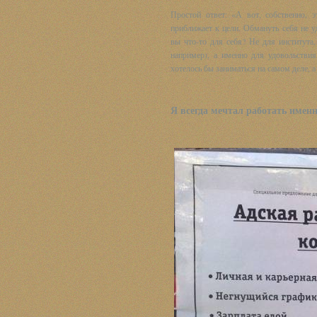
Простой ответ: «А вот, собственно, 
приближает к цели. Обмануть себя не 
вы что-то для себя? Не для института,
например), а именно для удовольствия
хотелось бы заниматься на самом деле, а 
Я всегда мечтал работать именн