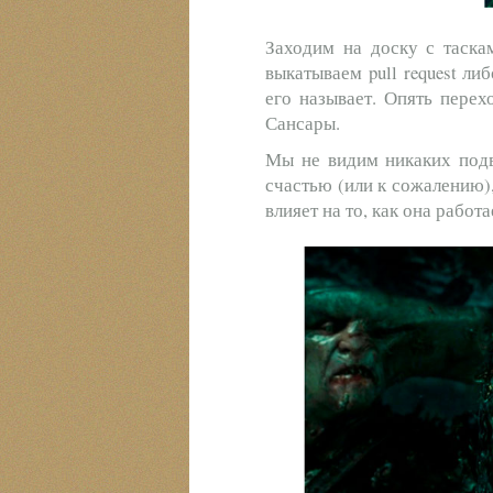
Заходим на доску с таскам
выкатываем pull request ли
его называет. Опять перех
Сансары.
Мы не видим никаких подво
счастью (или к сожалению)
влияет на то, как она работа