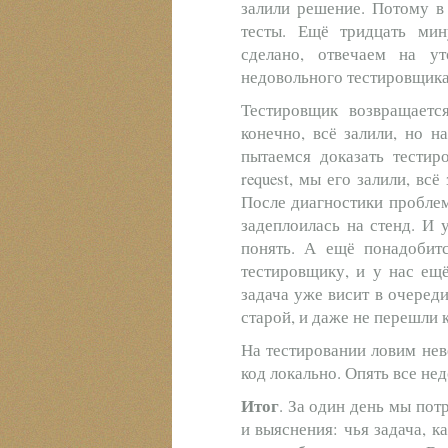
залили решение. Потому в
тесты. Ещё тридцать мин
сделано, отвечаем на у
недовольного тестировщика
Тестировщик возвращается
конечно, всё залили, но н
пытаемся доказать тестиро
request, мы его залили, вс
После диагностики проблем
задеплоилась на стенд. И 
понять. А ещё понадобит
тестировщику, и у нас ещ
задача уже висит в очереди
старой, и даже не перешли 
На тестировании ловим нев
код локально. Опять все не
Итог
. За один день мы пот
и выяснения: чья задача, 