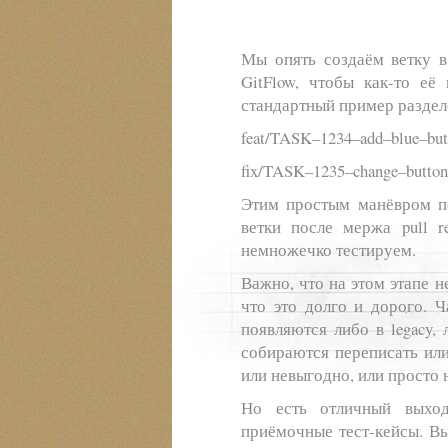
Мы опять создаём ветку в
GitFlow, чтобы как-то её
стандартный пример раздел
feat/TASK–1234–add–blue–but
fix/TASK–1235–change–button
Этим простым манёвром по
ветки после мержа pull r
немножечко тестируем.
Важно, что на этом этапе 
что это долго и дорого. 
появляются либо в legacy,
собираются переписать ил
или невыгодно, или просто 
Но есть отличный выхо
приёмочные тест-кейсы. Вы