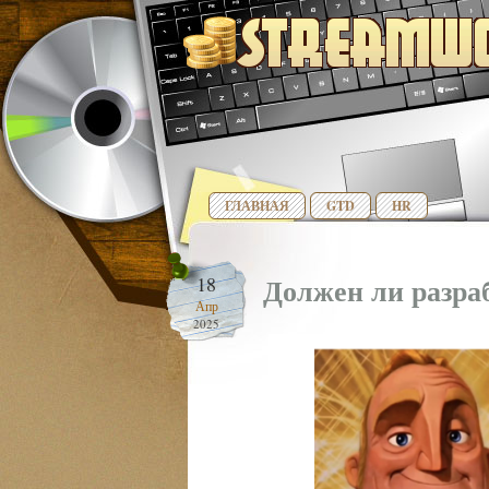
ГЛАВНАЯ
GTD
HR
Должен ли разра
18
Апр
2025