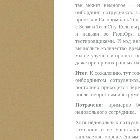
так может немногое — на
онбординг сотрудников. 
проекта в Газпромбанк.Тех,
с Sonar и TeamCity. Если вы
и навыки во FrontOps, 
тестировщиками. И код вн
вычислить количество вре
мы не улучшали процесс он
даже при прочих равных на
Итог
. К сожалению, тут то
онбордингом сотруднико
постоянно приходится пере
числе, непростым инструме
Потрачено
: примерно б
недовольного сотрудника.
Хотя недовольных сотрудни
компании и её масштабов
занимается определённым