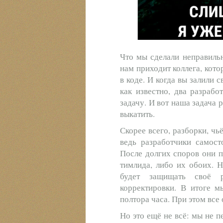
Что мы сделали неправильн
нам приходит коллега, кот
в коде. И когда вы залили 
как известно, два разраб
задачу. И вот наша задача
выкатить.
Скорее всего, разборки, чь
ведь разработчики самост
После долгих споров они п
тимлида, либо их обоих. 
будет защищать своё 
корректировки. В итоге м
полтора часа. При этом все
Но это ещё не всё: мы не п