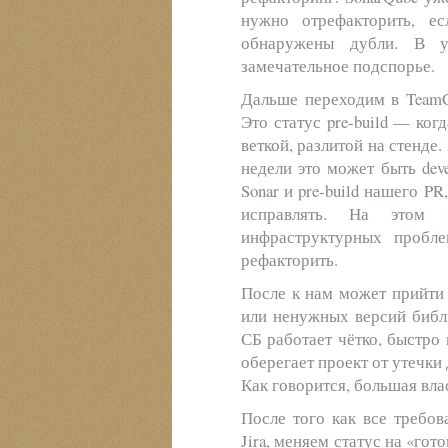
нужно отрефакторить, е
обнаружены дубли. В у
замечательное подспорье.
Дальше переходим в TeamC
Это статус pre-build — ког
веткой, разлитой на стенде
недели это может быть deve
Sonar и pre-build нашего P
исправлять. На этом
инфраструктурных пробл
рефакторить.
После к нам может прийти
или ненужных версий библи
СБ работает чётко, быстро 
оберегает проект от утечки
Как говорится, большая вла
После того как все требо
Jira, меняем статус на «гот