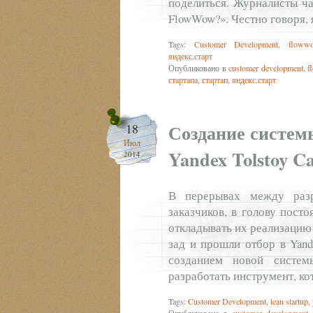
поделиться. Журналисты ча
FlowWow?». Честно говоря,
Tags:
Customer Development
,
floww
яндекс.старт
Опубликовано в
customer development
,
f
стартапа
,
стартап
,
яндекс.старт
Создание систем
18
Июл
Yandex Tolstoy 
2014
В перерывах между раз
заказчиков, в голову пост
откладывать их реализацию
зад и прошли отбор в Yand
созданием новой систем
разработать инструмент, к
Tags:
Customer Development
,
lean startup
,
Опубликовано в
customer development