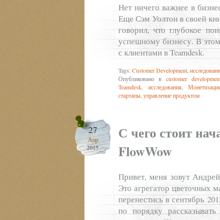
Нет ничего важнее в бизне
Еще Сэм Уолтон в своей кни
говорил, что глубокое по
успешному бизнесу. В этом
с клиентами в Teamdesk.
Tags:
Customer Development
,
исследован
Опубликовано в
customer developmen
Teamdesk
,
исследования
,
Монетизаци
стартапы
,
управление продуктом
С чего стоит нач
27
Апр
FlowWow
2015
Привет, меня зовут Андрей
Это агрегатор цветочных м
перенестись в сентябрь 201
по порядку рассказывать