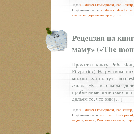
Tags:
Customer Development
,
lean
,
startup
Опубликовано в
customer developmen
стартапы
,
управление продуктом
Рецензия на кни
09
Окт
маму» («The mom 
2015
Прочитал книгу Роба Фиц
Fitzpatrick). На русском, п
можно купить тут: momtest
ждал. Ну, в самом деле
проблемные интервью и пр
делаем то, что они […]
Tags:
Customer Development
,
lean startup
,
Опубликовано в
customer development
модели
,
начало
,
Развитие стартапа
,
стар