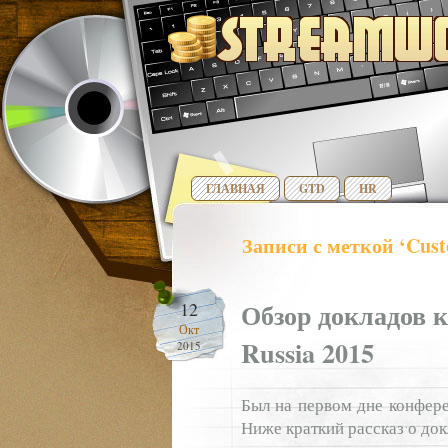
ГЛАВНАЯ
GTD
HR
Записи с меткой ‘Cust
Обзор докладов 
12
Окт
Russia 2015
2015
Был на первом дне конфере
Ниже краткий рассказ о док