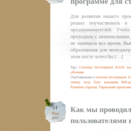
программе для с
Для развития нашего прое
решил поучаствовать в
предпринимателей. Учеб
проходила с минимальным у
не занимала все время. Вы
образования для менеджеро
этом посте хотел бы […]
Tags:
Customer Development
,
HADI
,
le
обучение
Опубликовано в
customer development
,
G
startup
,
mvp
,
Блог компании Web-pa
Развитие стартапа
,
Управление проектам
Как мы проводил
11
Июн
пользователями и
2015