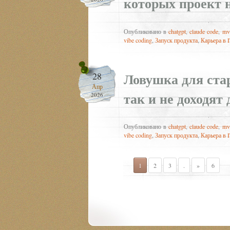
которых проект н
Опубликовано в
chatgpt
,
claude code
,
mv
vibe coding
,
Запуск продукта
,
Карьера в 
Ловушка для ста
28
Апр
так и не доходят 
2026
Опубликовано в
chatgpt
,
claude code
,
mv
vibe coding
,
Запуск продукта
,
Карьера в 
1
2
3
.
»
6