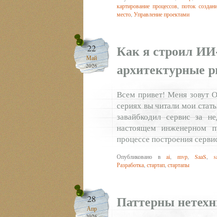
картирование процессов
,
поток создан
место
,
Управление проектами
Как я строил ИИ
22
Май
архитектурные р
2026
Всем привет! Меня зовут О
сериях вы читали мои статьи
завайбкодил сервис за н
настоящем инженерном п
процессе построения сервис
Опубликовано в
ai
,
mvp
,
SaaS
,
s
Разработка
,
стартап
,
стартапы
Паттерны нетехни
28
Апр
2026