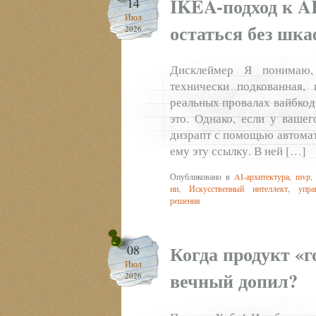
IKEA-подход к AI
14
Июл
остаться без шка
2026
Дисклеймер Я понимаю,
технически подкованная,
реальных провалах вайбкоди
это. Однако, если у вашег
дизрапт с помощью автомат
ему эту ссылку. В ней […]
Опубликовано в
AI-архитектура
,
mvp
ии
,
Искусственный интеллект
,
упра
решения
Когда продукт «
08
Июл
вечный допил?
2026