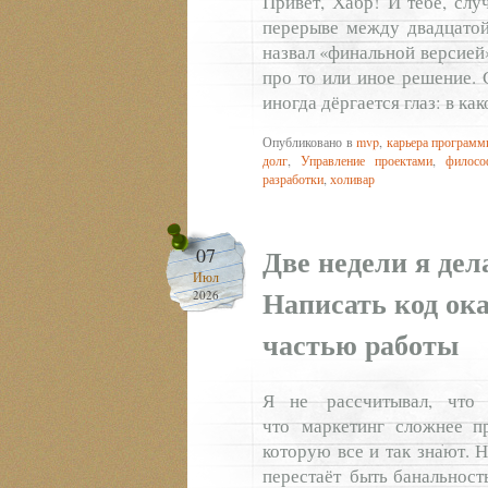
Привет, Хабр! И тебе, слу
перерыве между двадцатой
назвал «финальной версией»
про то или иное решение.
иногда дёргается глаз: в к
Опубликовано в
mvp
,
карьера программ
долг
,
Управление проектами
,
филосо
разработки
,
холивар
Две недели я дел
07
Июл
Написать код ок
2026
частью работы
Я не рассчитывал, что 
что маркетинг сложнее п
которую все и так знают. 
перестаёт быть банальност