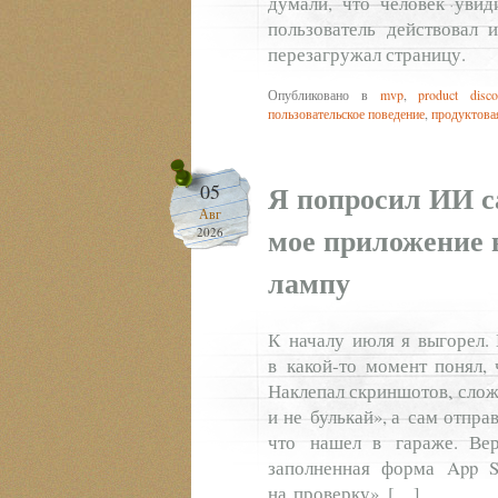
думали, что человек увид
пользователь действовал 
перезагружал страницу.
Опубликовано в
mvp
,
product disco
пользовательское поведение
,
продуктова
Я попросил ИИ с
05
Авг
мое приложение 
2026
лампу
К началу июля я выгорел.
в какой‑то момент понял, 
Наклепал скриншотов, слож
и не булькай», а сам отпр
что нашел в гараже. Вер
заполненная форма App St
на проверку». […]