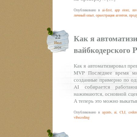
Опубликовано в
ai-first
,
app store
,
mv
личный опыт
,
оркестрация агентов
,
прод
Как я автоматиз
22
Июл
вайбкодерского 
2026
Как я автоматизировал прев
MVP Последнее время мне
созданные примерно по од
AI собирается работаю
нажимаются, основной сцен
А теперь это можно выкатыв
Опубликовано в
agents
,
ai
,
CLI
,
coder
vibecoding