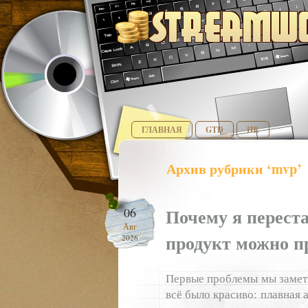
ГЛАВНАЯ
GTD
HR
Архив рубрики ‘mvp’
Почему я перест
06
Авг
продукт можно п
2026
Первые проблемы мы замети
всё было красиво: плавная 