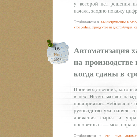
у которой нет решения н
начала, заодно покажу цифр
Опубликовано в
AI-инструменты в разр
vibe coding
,
продуктовая дистрибуция
,
с
Автоматизация х
09
Июн
на производстве 
2026
когда сданы в ср
Производственник, который
в цех. Несколько лет наза
предприятии. Небольшое п
руководство уже наняло сп
движения сырья и управ
посоветовал — мол, пора д
Опубликовано в
lean
,
mvp
,
автома