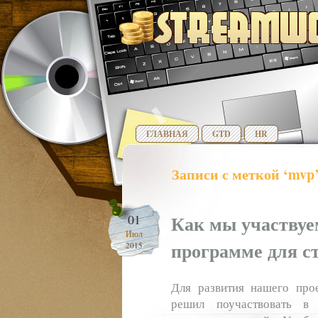
ГЛАВНАЯ
GTD
HR
Записи с меткой ‘mvp
Как мы участвуе
01
Июл
программе для с
2015
Для развития нашего прое
решил поучаствовать в