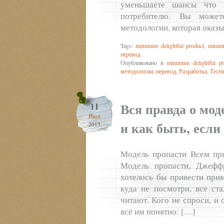
уменьшаете шансы что 
потребителю. Вы может
методологии, которая оказы
Tags:
minimum delightful product
,
minim
перевод
Опубликовано в
minimum delightful pr
методологии
,
перевод
,
Разработка
,
Тест
Вся правда о мо
11
Июл
и как быть, есл
2013
Модель пропасти Всем при
Модель пропасти, Джефф
хотелось бы привести при
куда не посмотри, все ста
читают. Кого не спроси, и
всё им понятно: […]