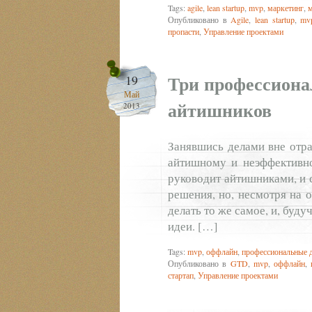
Tags:
agile
,
lean startup
,
mvp
,
маркетинг
,
м
Опубликовано в
Agile
,
lean startup
,
mv
пропасти
,
Управление проектами
Три профессион
19
Май
айтишников
2013
Занявшись делами вне отра
айтишному и неэффективно
руководит айтишниками, и 
решения, но, несмотря на 
делать то же самое, и, буду
идеи. […]
Tags:
mvp
,
оффлайн
,
профессиональные 
Опубликовано в
GTD
,
mvp
,
оффлайн
,
стартап
,
Управление проектами