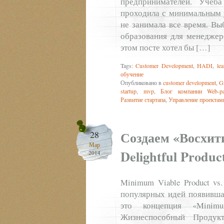
предпринимателей. Учеб
проходила с минимальным у
не занимала все время. Вы
образования для менеджеро
этом посте хотел бы […]
Tags:
Customer Development
,
HADI
,
le
обучение
Опубликовано в
customer development
,
G
startup
,
mvp
,
Блог компании Web-pa
Развитие стартапа
,
Управление проектам
Создаем «Восхит
28
Мар
Delightful Produc
2014
Minimum Viable Product vs
популярных идей появившая
это концепция «Minim
Жизнеспособный Продук