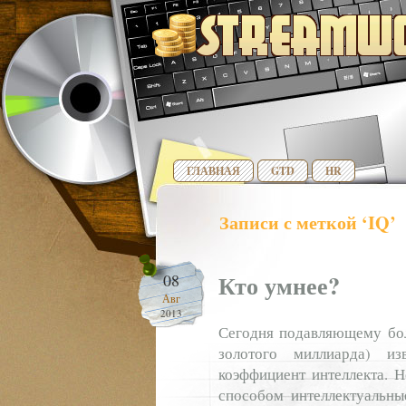
ГЛАВНАЯ
GTD
HR
Записи с меткой ‘IQ’
Кто умнее?
08
Авг
2013
Сегодня подавляющему бол
золотого миллиарда) изв
коэффициент интеллекта. 
способом интеллектуальны