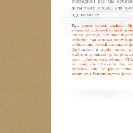
очередной раз мы собира
даты этого месяца для тог
одном месте.
Tags:
angular connect
,
apachecon
,
bi
cybermarketing
,
devopsdays
,
digital vision
universe
,
gothamgo
,
how
,
html5 devconf
leankanban
,
mqn
,
openslava
,
parisweb
,
pd
product summit
,
webtech
,
выставки
,
конф
Опубликовано в
angular connect
,
ap
cssdevconf
,
cybermarketing
,
devopsdays
,
geecon
,
github universe
,
gothamgo
,
GTD
jax
,
jsconf
,
lean it
,
leankanban
,
mqn
,
ope
conference
,
sotn
,
the product summit
мероприятия
,
Развитие стартапа
,
форум