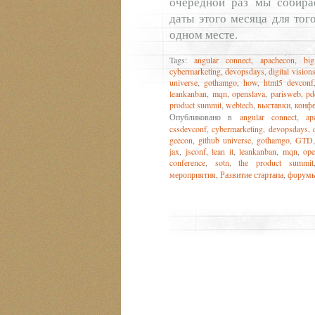
очередной раз мы собира
даты этого месяца для тог
одном месте.
Tags:
angular connect
,
apachecon
,
bi
cybermarketing
,
devopsdays
,
digital vision
universe
,
gothamgo
,
how
,
html5 devconf
leankanban
,
mqn
,
openslava
,
parisweb
,
pd
product summit
,
webtech
,
выставки
,
конф
Опубликовано в
angular connect
,
ap
cssdevconf
,
cybermarketing
,
devopsdays
,
geecon
,
github universe
,
gothamgo
,
GTD
jax
,
jsconf
,
lean it
,
leankanban
,
mqn
,
ope
conference
,
sotn
,
the product summit
мероприятия
,
Развитие стартапа
,
форум