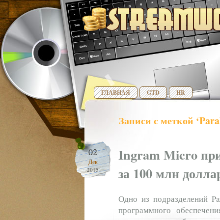
ГЛАВНАЯ
GTD
HR
Записи с меткой ‘Paral
Ingram Micro пр
02
Дек
за 100 млн долла
2015
Одно из подразделений Par
программного обеспечени