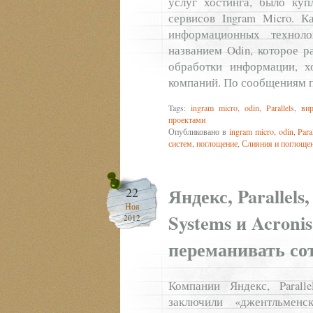
услуг хостинга, было ку
сервисов Ingram Micro. 
информационных техноло
названием Odin, которое р
обработки информации, х
компаний. По сообщениям п
Tags:
ingram micro
,
odin
,
Parallels
,
ви
проектами
Опубликовано в
ingram micro
,
odin
,
Para
систем
,
поглощение
,
Слияния и поглоще
Яндекс, Parallel
22
Ноя
Systems и Acroni
2012
переманивать со
Компании Яндекс, Paralle
заключили «джентльменс