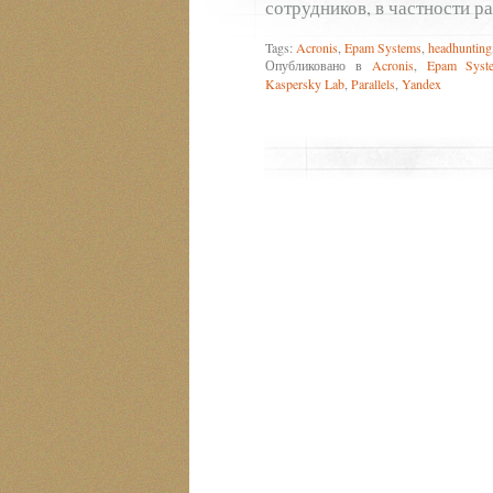
сотрудников, в частности р
Tags:
Acronis
,
Epam Systems
,
headhunting
Опубликовано в
Acronis
,
Epam Syst
Kaspersky Lab
,
Parallels
,
Yandex