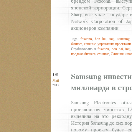
брендом Foxconn, высту
японской корпорации. Сер
Sharp, выступает государс
Network Corporation of J
акционеров компании.
Tags:
foxconn
,
hon hai
,
incj
,
samsung
бизнеса
,
слияние
,
управление проектами
Опубликовано в
foxconn
,
hon hai
,
incj
продажа бизнеса
,
слияние
,
Слияния и по
Samsung инвести
08
Май
миллиарда в стро
2015
Samsung Electronics об
производству чипсетов 
выделила на это рекордну
История Samsung до сих пор
новому проекту будет с