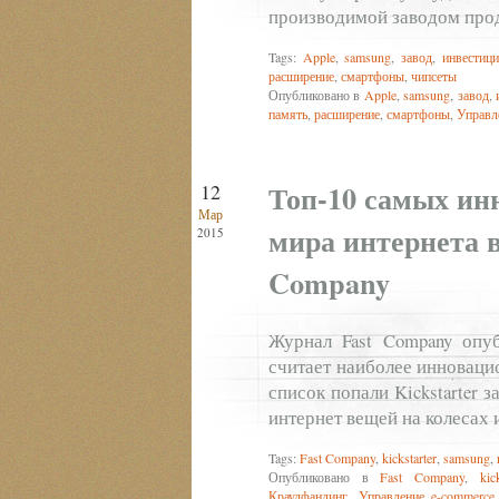
производимой заводом прод
Tags:
Apple
,
samsung
,
завод
,
инвестиц
расширение
,
смартфоны
,
чипсеты
Опубликовано в
Apple
,
samsung
,
завод
,
память
,
расширение
,
смартфоны
,
Управл
Топ-10 самых ин
12
Мар
мира интернета в
2015
Company
Журнал Fast Company опуб
считает наиболее инноваци
список попали Kickstarter 
интернет вещей на колесах 
Tags:
Fast Company
,
kickstarter
,
samsung
,
Опубликовано в
Fast Company
,
kic
Краудфандинг
,
Управление e-commerce