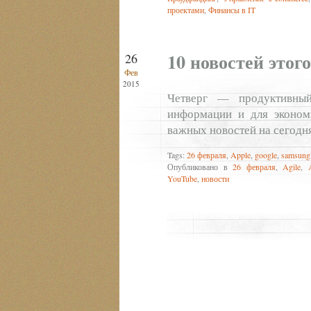
проектами
,
Финансы в IT
10 новостей этог
26
Фев
2015
Четверг — продуктивный
информации и для эконом
важных новостей на сегодн
Tags:
26 февраля
,
Apple
,
google
,
samsung
Опубликовано в
26 февраля
,
Agile
,
YouTube
,
новости