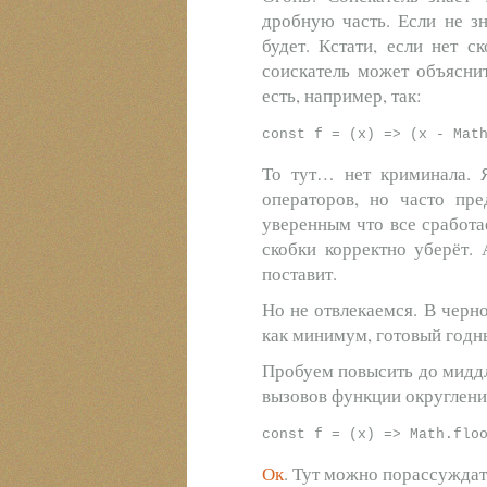
дробную часть. Если не зн
будет. Кстати, если нет с
соискатель может объясни
есть, например, так:
То тут… нет криминала. Я
операторов, но часто пр
уверенным что все сработае
скобки корректно уберёт. 
поставит.
Но не отвлекаемся. В черн
как минимум, готовый годны
Пробуем повысить до миддл
вызовов функции округлени
Ок
. Тут можно порассуждат