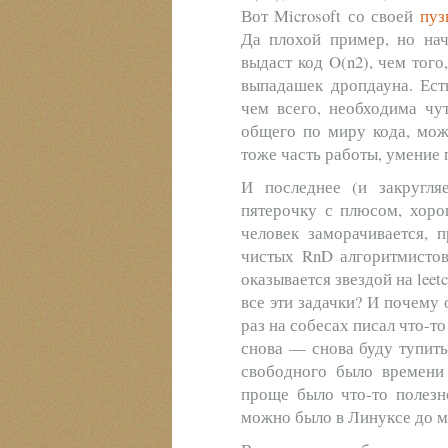
Вот Microsoft со своей
пуз
Да плохой пример, но нач
выдаст код O(n2), чем того
выпадашек дропдауна. Ест
чем всего, необходима чу
общего по миру кода, можн
тоже часть работы, умение п
И последнее (и закругля
пятерочку с плюсом, хоро
человек заморачивается, 
чистых RnD алгоритмистов
оказывается звездой на lee
все эти задачки? И почему
раз на собесах писал что-т
снова — снова буду тупить
свободного было времени
проще было что-то полез
можно было в Линуксе до м