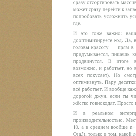
сразу отсортировать масси
может сразу перейти к запа
попробовать усложнить ус
где.
И это тоже важно: ваши
дооптимизируете код. Да, 
головы красоту — прям в 
придумывается, пишешь ка
продвинутся. В итоге в
возможно, и работает, но 
всех покусает). Но смо
оптимизнуть. Пару
десятко
всё работает. И вообще каж
дорогой джун, если ты чи
жёстко говнокодят. Просто 
И в реальном энтерпра
производительностью. Мес
10, а в среднем вообще n=
O(n3), только в том, какой