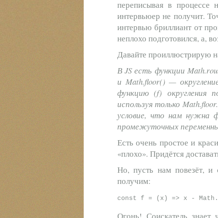
переписывая в процессе 
интервьюер не получит. То
интервью бриллиант от про
неплохо подготовился, а, в
Давайте проиллюстрирую на
В JS есть функции Math.ro
и Math.floor() — округле
функцию (f) округления 
используя только Math.flo
условие, что нам нужна ф
промежуточных переменны
Есть очень простое и краси
«плохо». Придётся достават
Но, пусть нам повезёт, и 
получим:
Огонь! Соискатель знает 