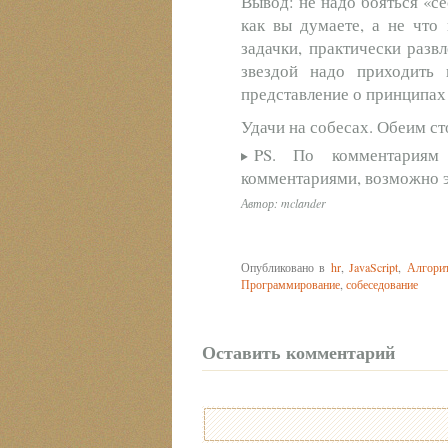
Вывод: не надо бояться «с
как вы думаете, а не что
задачки, практически разв
звездой надо приходить
представление о принципах
Удачи на собесах. Обеим с
PS. По комментариям
комментариями, возможно э
Автор: mclander
Опубликовано в
hr
,
JavaScript
,
Алгори
Программирование
,
собеседование
Оставить комментарий