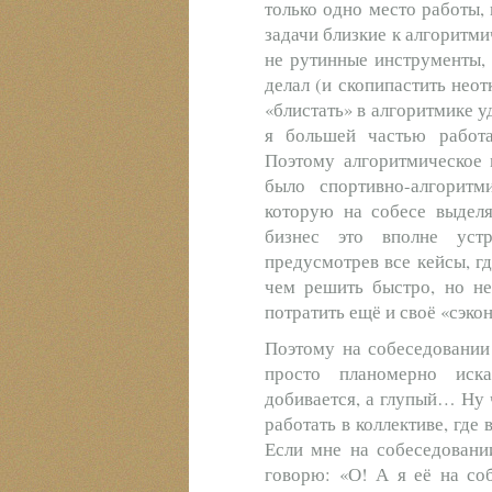
только одно место работы,
задачи близкие к алгоритми
не рутинные инструменты, 
делал (и скопипастить неот
«блистать» в алгоритмике уд
я большей частью работа
Поэтому алгоритмическое 
было спортивно-алгоритм
которую на собесе выделя
бизнес это вполне уст
предусмотрев все кейсы, гд
чем решить быстро, но не
потратить ещё и своё «сэко
Поэтому на собеседовании 
просто планомерно иск
добивается, а глупый… Ну 
работать в коллективе, где
Если мне на собеседовании
говорю: «О! А я её на соб