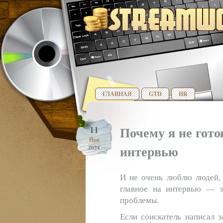
ГЛАВНАЯ
GTD
HR
Почему я не гот
11
Ноя
интервью
2024
И не очень люблю людей, 
главное на интервью — э
проблемы.
Если соискатель написал з