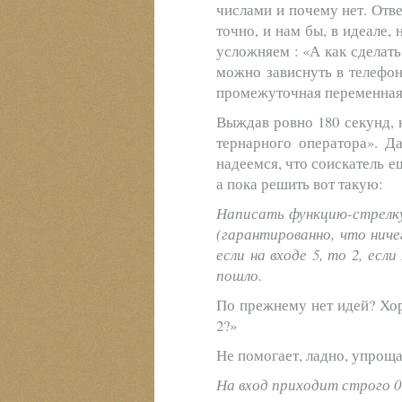
числами и почему нет. Отве
точно, и нам бы, в идеале,
усложняем : «А как сделать
можно зависнуть в телефо
промежуточная переменная
Выждав ровно 180 секунд, 
тернарного оператора». Да
надеемся, что соискатель е
а пока решить вот такую:
Написать функцию-стрелку 
(гарантированно, что нич
если на входе 5, то 2, есл
пошло.
По прежнему нет идей? Хоро
2?»
Не помогает, ладно, упроща
На вход приходит строго 0