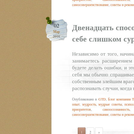
самосовершенствование
,
советы и реком
Двенадцать спосо
02
Мар
себе слишком су
2016
Независимо от того, начин
занимаетесь расширением
будете делать ошибки, и э
себя мы обычно спрашиваем
собственным злейшим враго
распознавать случаи, когда
Опубликовано в
GTD
,
Блог компании T
опыт
,
мудрость
,
мудрые советы
,
психо
приоритетов
,
самоосознанность
самосовершенствование
,
советы и реком
1
2
»