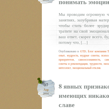
понимать эмоции
Мы проводим огромную ча
занятиях, зазубривая мате
чтобы стать более эруди
тратите на свой эмоционал
ваш ответ, скорее всего, б
потому что, […]
Опубликовано в
GTD
,
Блог компании T
опыт
,
мудрость
,
мудрые советы
,
психо
приоритетов
,
самоосознанность
,
сам
советы и рекомендации
,
трудности
,
эмо
интеллект
,
эмоциональный отклик
8 явных признак
07
Апр
имеющих никаког
2016
славе