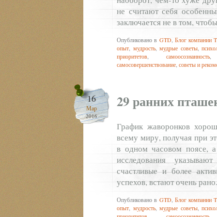
не считают себя особенны
заключается не в том, чтоб
Опубликовано в
GTD
,
Блог компании T
опыт
,
мудрость
,
мудрые советы
,
психо
приоритетов
,
самоосознанность
самосовершенствование
,
советы и реком
29 ранних пташе
16
Мар
2016
График жаворонков хорош
всему миру, получая при э
в одном часовом поясе, а
исследования указываю
счастливые и более акти
успехов, встают очень рано
Опубликовано в
GTD
,
Блог компании T
опыт
,
мудрость
,
мудрые советы
,
психо
приоритетов
,
самоосознанность