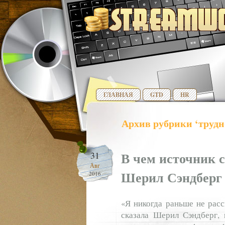
ГЛАВНАЯ
GTD
HR
Архив рубрики ‘трудн
В чем источник 
31
Авг
Шерил Сэндберг
2016
«Я никогда раньше не расс
сказала Шерил Сэндберг, 