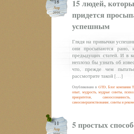
15 людей, которы
18
Апр
придется просып
2016
успешным
Глядя на привычки успешны
они просыпаются рано,
предыдущих статей. И в к
неплохо бы узнать об изве
что, прежде чем пытать
рассмотрите такой […]
Опубликовано в
GTD
,
Блог компании T
опыт
,
мудрость
,
мудрые советы
,
психо
приоритетов
,
самоосознанность
самосовершенствование
,
советы и реком
5 простых спосо
11
Апр
2016