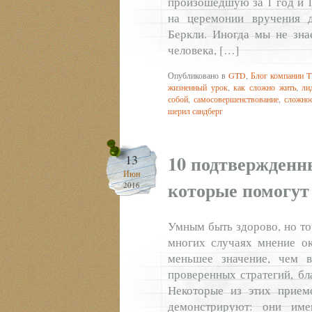
произошедшую за 1 год и 1
на церемонии вручения 
Беркли. Иногда мы не зна
человека, […]
Опубликовано в
GTD
,
Блог компании T
жизненный урок
,
как сложно жить
,
ли
собой
,
самосовершенствование
,
сложно
шерил сандберг
10 подтвержденн
13
Июн
которые помогут
2016
Умным быть здорово, но то
многих случаях мнение о
меньшее значение, чем в
проверенных стратегий, бл
Некоторые из этих прием
демонстрируют: они име