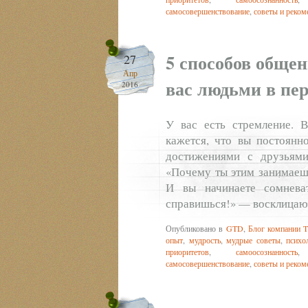
самосовершенствование
,
советы и реком
5 способов обще
27
Апр
вас людьми в пе
2016
У вас есть стремление. В
кажется, что вы постоянн
достижениями с друзьям
«Почему ты этим занимаеш
И вы начинаете сомнева
справишься!» — восклицаю
Опубликовано в
GTD
,
Блог компании T
опыт
,
мудрость
,
мудрые советы
,
психо
приоритетов
,
самоосознанность
самосовершенствование
,
советы и реком