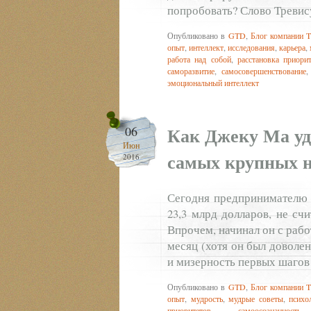
попробовать? Слово Тревис
Опубликовано в
GTD
,
Блог компании T
опыт
,
интеллект
,
исследования
,
карьера
,
работа над собой
,
расстановка приори
саморазвитие
,
самосовершенствование
эмоциональный интеллект
Как Джеку Ма уд
06
Июн
самых крупных н
2016
Сегодня предпринимателю Д
23,3 млрд долларов, не сч
Впрочем, начинал он с рабо
месяц (хотя он был доволе
и мизерность первых шагов
Опубликовано в
GTD
,
Блог компании T
опыт
,
мудрость
,
мудрые советы
,
психо
приоритетов
,
самоосознанность