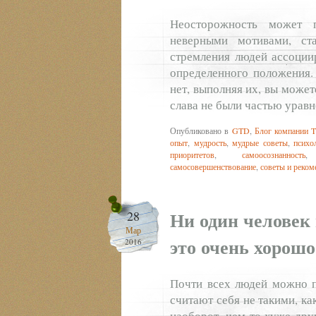
Неосторожность может п
неверными мотивами, ст
стремления людей ассоции
определенного положения.
нет, выполняя их, вы может
слава не были частью уравн
Опубликовано в
GTD
,
Блог компании T
опыт
,
мудрость
,
мудрые советы
,
психо
приоритетов
,
самоосознанность
самосовершенствование
,
советы и реком
Ни один человек
28
Мар
это очень хорошо
2016
Почти всех людей можно п
считают себя не такими, ка
наоборот, чем-то хуже дру