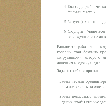
Код (с дедлайнами, к
фильмы Marvel)
Запуск (с массой над
Сюрприз! (чаще всег
равнодушно, а не ап
Раньше это работало — когд
который стал безумно пр
сотрудником», которого н
линейная модель уходит в 
Задайте себе вопросы:
Зачем часами брейншторм
сам же отсеять плохие за
Зачем показывать стати
демку, чтобы стейкхолде