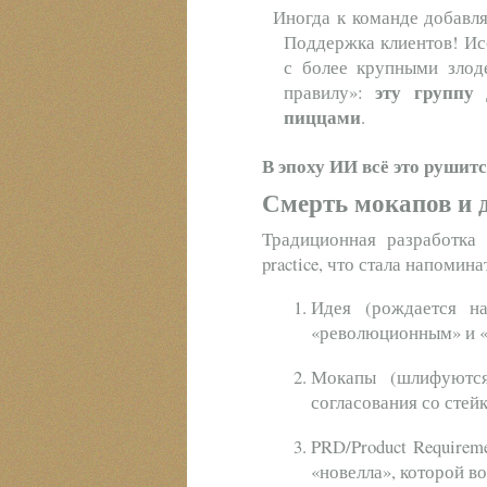
Иногда к команде добавл
Поддержка клиентов! Ис
с более крупными злод
эту группу
правилу»:
пиццами
.
В эпоху ИИ всё это рушит
Смерть мокапов и 
Традиционная разработка 
practice, что стала напомин
Идея (рождается н
«революционным» и 
Мокапы (шлифуются
согласования со стей
PRD/Product Requirem
«новелла», которой в