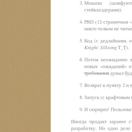
Мокапы (шлифую
стейкхолдерами).
PRD (12-страничная «
никто толком не читае
Код (с дедлайнами, 
Knight: Silksong
T_T).
Потом неожиданно в
новых «ожиданий» от
требования
думал буд
Возврат к пункту 2 и 
Запуск (с крафтовым 
И сюрприз! Пользова
Иногда продакт заранее с
разработку. Но одно дело