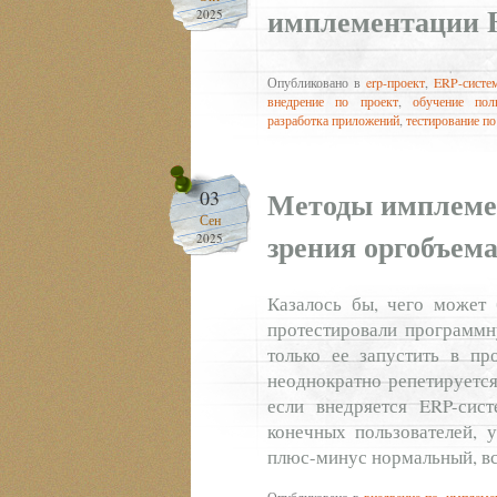
имплементации 
2025
Опубликовано в
erp-проект
,
ERP-систе
внедрение по проект
,
обучение поль
разработка приложений
,
тестирование по
Методы имплеме
03
Сен
зрения оргобъем
2025
Казалось бы, чего может 
протестировали программн
только ее запустить в пр
неоднократно репетируется
если внедряется ERP-сис
конечных пользователей, 
плюс-минус нормальный, вс