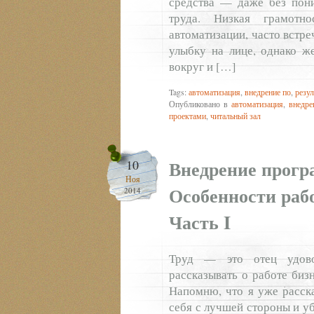
средства — даже без пон
труда. Низкая грамотн
автоматизации, часто встре
улыбку на лице, однако ж
вокруг и […]
Tags:
автоматизация
,
внедрение по
,
резул
Опубликовано в
автоматизация
,
внедре
проектами
,
читальный зал
Внедрение прогр
10
Ноя
Особенности раб
2014
Часть I
Труд — это отец удово
рассказывать о работе биз
Напомню, что я уже расска
себя с лучшей стороны и у