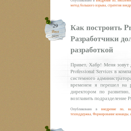
Опубликовано в
внедрение по
,
имплемен
метод большого взрыва
,
стратегия внед
Как построить Pro
29
Июл
Разработчики до
2025
разработкой
Привет, Хабр! Меня зовут
Professional Services в ко
системного администратора
временем я перешел на р
директором по развитию,
возглавить подразделение Pr
Опубликовано в
внедрение по
,
в
техподдержка
,
Формирование команды
,