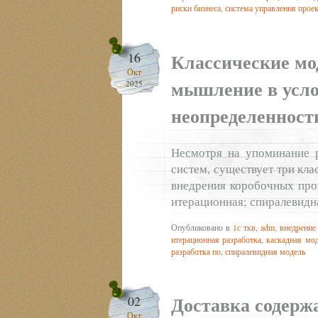
риски бизнеса
,
система управления прое
Классические мо
16
Окт
мышление в усло
2025
неопределенност
Несмотря на упоминание 
систем, существует три кл
внедрения коробочных про
итерационная; спиралевидн
Опубликовано в
1с ткв
,
adm
,
внедрение
итерационная разработка
,
каскадная мод
разработка по
,
спиралевидная модель
Доставка содерж
02
Окт