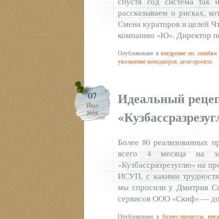
спустя год система так 
рассказываем о рисках, ко
Смена кураторов и целей Ч
компанию «Ю». Директор п
Опубликовано в
внедрение по
,
ошибки 
увольнение менеджеров
,
цели проекта
Идеальный рецеп
07
Июл
«Кузбассразрезуг
2026
Более 80 реализованных пр
всего 4 месяца на за
«Кузбассразрезуглю» на про
ИСУП, с какими трудностя
мы спросили у Дмитрия Со
сервисов ООО «Скиф» — до
Опубликовано в
бизнес-процессы
,
внед