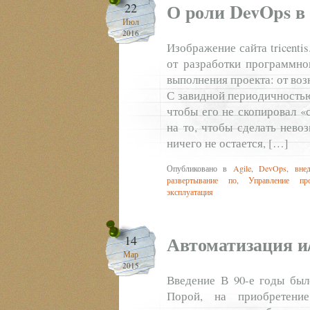
О роли DevOps в
22
Июл
2016
Изображение сайта tricent
от разработки программно
выполнения проекта: от воз
С завидной периодичностью
чтобы его не скопировал «
на то, чтобы сделать нево
ничего не остается, […]
Опубликовано в
Agile
,
DevOps
,
вне
развертывание по
,
Управление про
эксплуатация
Автоматизация и
14
Мар
2015
Введение В 90-е годы был
Порой, на приобретение