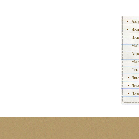
Авгу
Июл
Июн
Май
Апре
Март
Февр
Янва
Дека
Нояб