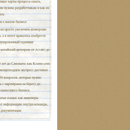
такое карты процесса-опыта,
ни нужны разработчикам и как их
ять
и о малом бизнесе
ли просто увеличить конверсию
, а в итоге пришлось изобрести
тизированный скрининг
 китайский автопром от A(vatr) до
0 лет до Самоката: как Kozmo.com
рвопроходцем экспресс-доставки
50 вопросов, которые нужно
ь с партнёрами на берегу до
совместного бизнеса
тые языки: как инженеры
ют информацию внутри команды,
я документации