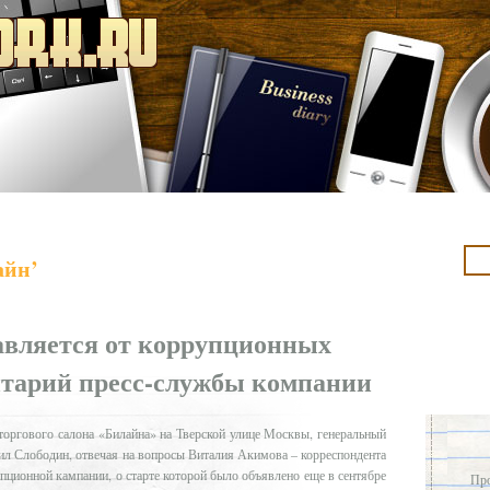
айн’
вляется от коррупционных
нтарий пресс-службы компании
 торгового салона «Билайна» на Тверской улице Москвы, генеральный
 Слободин, отвечая на вопросы Виталия Акимова – корреспондента
пционной кампании, о старте которой было объявлено еще в сентябре
Про