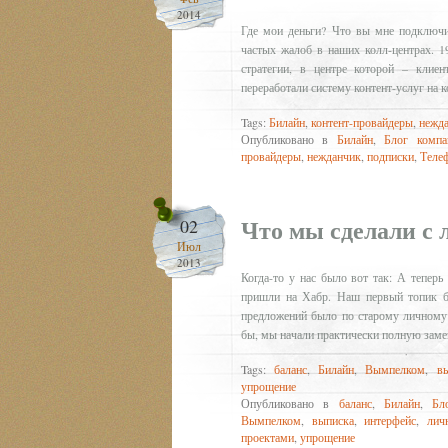
2014
Где мои деньги? Что вы мне подключ
частых жалоб в наших колл-центрах. 1
стратегии, в центре которой – клие
переработали систему контент-услуг на 
Tags:
Билайн
,
контент-провайдеры
,
нежд
Опубликовано в
Билайн
,
Блог компа
провайдеры
,
нежданчик
,
подписки
,
Теле
Что мы сделали с
02
Июл
2013
Когда-то у нас было вот так: А теперь 
пришли на Хабр. Наш первый топик бы
предложений было по старому личному 
бы, мы начали практически полную заме
Tags:
баланс
,
Билайн
,
Вымпелком
,
в
упрощение
Опубликовано в
баланс
,
Билайн
,
Бл
Вымпелком
,
выписка
,
интерфейс
,
лич
проектами
,
упрощение