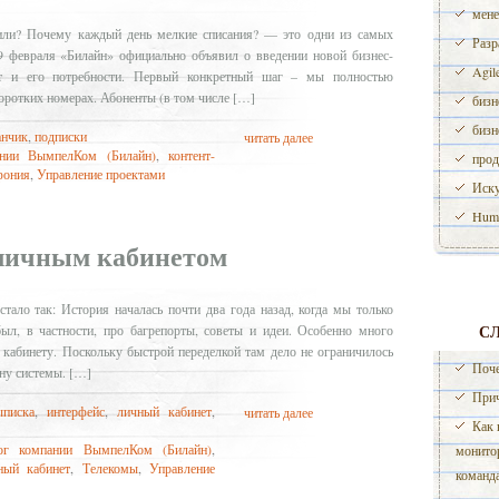
мене
или? Почему каждый день мелкие списания? — это одни из самых
Разр
9 февраля «Билайн» официально объявил о введении новой бизнес-
Agil
нт и его потребности. Первый конкретный шаг – мы полностью
коротких номерах. Абоненты (в том числе […]
бизн
бизн
анчик
,
подписки
читать далее
нии ВымпелКом (Билайн)
,
контент-
прод
фония
,
Управление проектами
Иску
Huma
 личным кабинетом
стало так: История началась почти два года назад, когда мы только
С
л, в частности, про багрепорты, советы и идеи. Особенно много
кабинету. Поскольку быстрой переделкой там дело не ограничилось
Поче
ну системы. […]
Прич
ыписка
,
интерфейс
,
личный кабинет
,
читать далее
Как 
ог компании ВымпелКом (Билайн)
,
монито
ный кабинет
,
Телекомы
,
Управление
команд