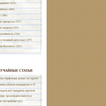
джмент (411)
аботка (400)
e (389)
ес-процессы (337)
ес-модели (323)
уктивность (320)
сственный интеллект (297)
n Resources (283)
ЛУЧАЙНЫЕ СТАТЬИ
му перфоманс ревью это круто?
ины отказов кандидатам в IT
видеть всё: внедряем простой
ринг производительности в
ах (на примере QA)