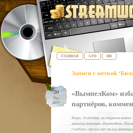
ГЛАВНАЯ
GTD
HR
Записи с меткой ‘Бил
«ВымпелКом» изба
20
Окт
партнёров, комме
2015
Вчера, 19 октября, на открытии нового
директор компании «ВымпелКом» Михаил
ComNews, пролил свет на ход антикорру