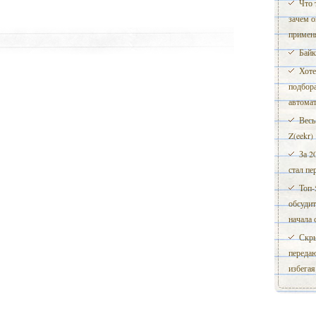
Что 
зачем о
примен
Байк
Хоте
подбора
автома
Весь
Z(eekr)
За 2
стал пе
Топ-
обсудит
начала 
Скры
переда
избега