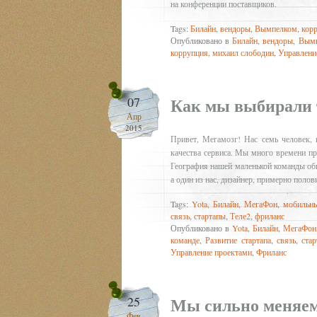
на конференции поставщиков.
Tags:
Билайн
,
вендоры
,
Вымпелком
,
кор
Опубликовано в
Билайн
,
вендоры
,
Вым
коррупция
,
михаил слободин
,
Управлени
Как мы выбирали 
07
Апр
2015
Привет, Мегамозг! Нас семь человек,
качества сервиса. Мы много времени пр
География нашей маленькой команды об
а один из нас, дизайнер, примерно полов
Tags:
Yota
,
Билайн
,
МегаФон
,
мобильны
связь
,
стартапы
,
Теле2
,
фриланс
Опубликовано в
Yota
,
Билайн
,
МегаФон
команде
,
Развитие стартапа
,
связь
,
ста
Управление проектами
,
Фриланс
Мы сильно меняе
25
Фев