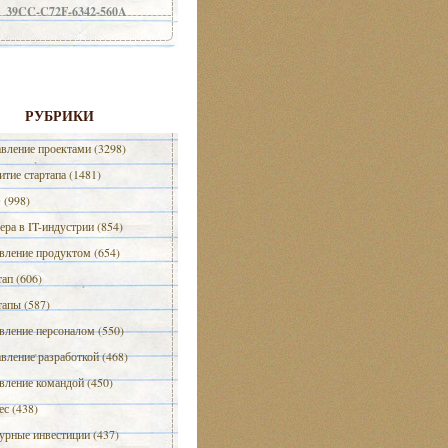
39CC-C72F-6342-560A
РУБРИКИ
вление проектами (3298)
итие стартапа (1481)
(998)
ера в IT-индустрии (854)
вление продуктом (654)
тап (606)
тапы (587)
вление персоналом (550)
вление разработкой (468)
вление командой (450)
ес (438)
урные инвестиции (437)