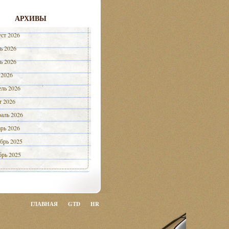
АРХИВЫ
ст 2026
ь 2026
ь 2026
 2026
ль 2026
 2026
аль 2026
рь 2026
брь 2025
рь 2025
ГЛАВНАЯ
GTD
HR