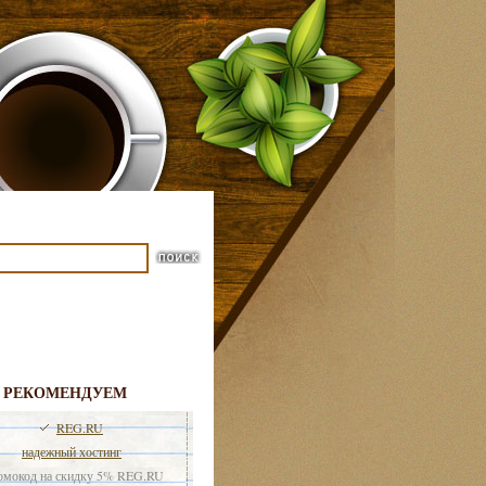
РЕКОМЕНДУЕМ
REG.RU
надежный хостинг
мокод на скидку 5% REG.RU