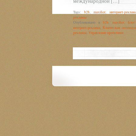
международной […]
Tags:
b2b
,
maxifier
,
интернет-реклам
рекламы
Опубликовано в
b2b
,
maxifier
,
Блог
интернет-реклама
,
Клиентская оптимиз
рекламы
,
Управление проектами