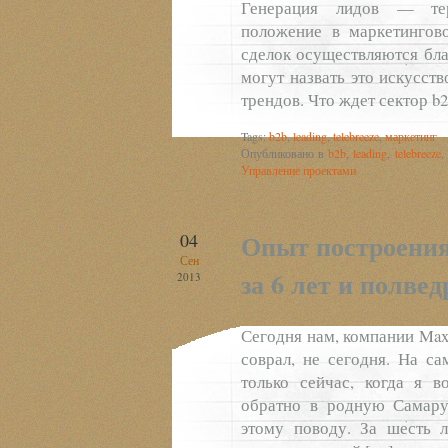
Генерация лидов — тер
положение в маркетингов
сделок осуществляются бла
могут назвать это искусст
трендов. Что ждет сектор b2
Tags:
b2b
,
leading
,
telebreeze
,
маркетинг
Опубликовано в
b2b
,
leading
,
telebreeze
,
Управление проектами
Опыт построения
04
Сен
за 6 лет и полв
2013
Сегодня нам, компании Maxi
соврал, не сегодня. На са
только сейчас, когда я 
обратно в родную Самару,
этому поводу. За шесть 