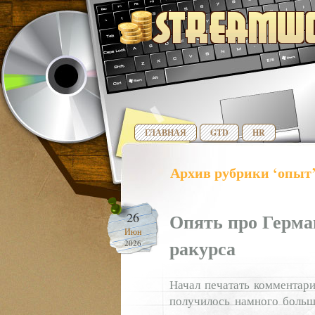
ГЛАВНАЯ
GTD
HR
Архив рубрики ‘опыт
Опять про Герман
26
Июн
ракурса
2026
Начал печатать комментари
получилось намного больш