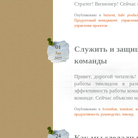
Стратег! Визионер! Сейчас
Опубликовано в
burnout
,
habr produc
Продуктовый менеджмент
,
управлени
управление проектом
Служить и защищ
01
Авг
команды
2025
Привет, дорогой читатель!
работы тимлидом в раз
эффективность работы кома
команде. Сейчас объясню н
Опубликовано в
Scrumban
,
teamlead
,
к
продуктивность
,
руководство
,
тимлид
Как мы сделали 
24