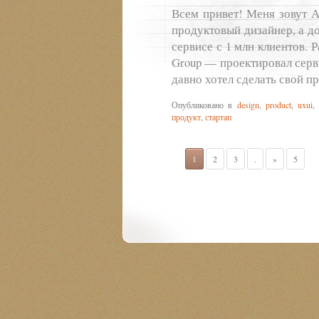
Всем привет! Меня зовут А
продуктовый дизайнер, а до
сервисе с 1 млн клиентов. Р
Group — проектировал серви
давно хотел сделать свой пр
Опубликовано в
design
,
product
,
uxui
продукт
,
стартап
1
2
3
.
»
5