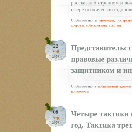
рассказал о странном и вы
сфере психического здоров
Опубликовано в
инженеры
,
интервью
здоровье
,
собеседование
,
стартапы
Представительст
22
Май
правовые разли
2026
защитником и ин
Опубликовано в
арбитражный адвока
полномочия
Четыре тактики п
08
Апр
год. Тактика тре
2026