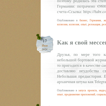
поэтому родилась эта ста
Германии: потрачено €960
счета»Ссылка: https://habr.co
Опубликовано в
бизнес
,
Германия
,
ж
иллюзии
,
иллюзия
,
опыт
,
релокация
,
рел
Как я свой мессе
17
Июн
2026
Друзья, по мере того к
небольшой бортовой журнал
то пригодится в качестве ca
доставляю неудобства с
Небольшая предыстория. Е
архаичная штука как Tele
Опубликовано в
запуск проекта
,
инди-
опыт
,
продвижение приложений
,
социаль