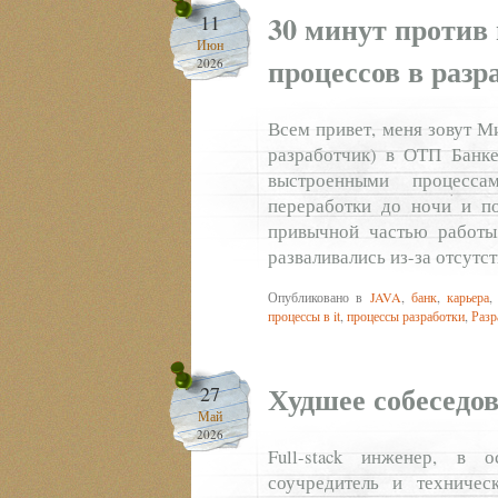
30 минут против
11
Июн
процессов в разр
2026
Всем привет, меня зовут Ми
разработчик) в ОТП Банке
выстроенными процесса
переработки до ночи и п
привычной частью работы.
разваливались из-за отсутс
Опубликовано в
JAVA
,
банк
,
карьера
процессы в it
,
процессы разработки
,
Разр
Худшее собеседо
27
Май
2026
Full-stack инженер, в 
соучредитель и техничес