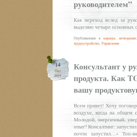
руководителем”
Как переход вслед за рук
выделяю четыре основных с
Опубликовано в
карьера
,
нетворкинг
трудоустройство
,
Управление
Консультант у р
14
Окт
продукта. Как T
2025
вашу продуктову
Всем привет! Хочу поговор
воздухе, когда на общем 
Молодой, энергичный, уве
опыт? Консалтинг: запусти
почти запустил…» Топ-м