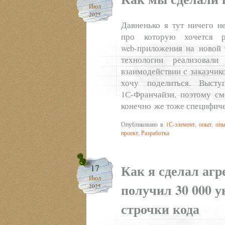
Июл
2025
Давненько я тут ничего не
про которую хочется ра
web‑приложения на новой 
технологии реализовал
взаимодействии с заказчик
хочу поделиться. Выст
1С‑Франчайзи, поэтому см
конечно же тоже специфиче
Опубликовано в
1С-элемент
,
опыт
,
опы
проект
,
Разработка
Как я сделал агр
17
Июл
получил 30 000 у
2025
строчки кода