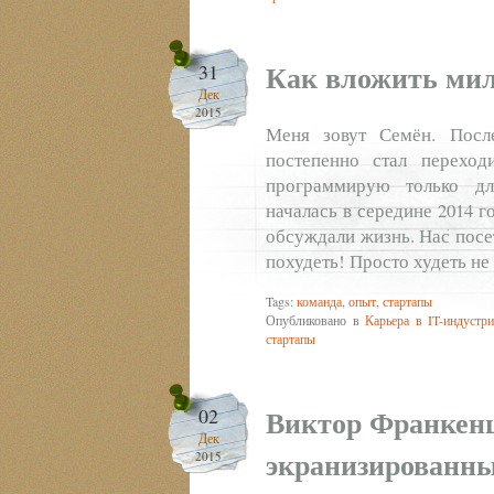
Как вложить мил
31
Дек
2015
Меня зовут Семён. Посл
постепенно стал переход
программирую только дл
началась в середине 2014 г
обсуждали жизнь. Нас посет
похудеть! Просто худеть не
Tags:
команда
,
опыт
,
стартапы
Опубликовано в
Карьера в IT-индустр
стартапы
Виктор Франкенш
02
Дек
экранизированны
2015