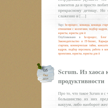
клиентов да и просто любит
прекрасному детищу. Но с
слаженно и […]
Tags:
hr-процесс
,
команда
,
команда стар
отношения с коллегами
,
подбор кадров
юристы
,
юристы для it
Опубликовано в
hr-процесс
,
Блог
Законодательство и IT-бизнес
,
Карьер
стартапа
,
коммерческая тайна
,
консалт
кадров
,
подбор персонала
,
работа в ко
проектами
,
юристы
,
юристы для it
Scrum. Из хаоса 
05
Окт
продуктивности
2015
Про то, что такое Scrum и 
большинство из них пред
вакуум, либо наоборот же