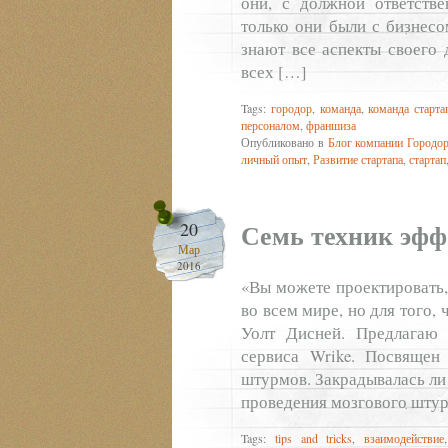
они, с должной ответств
только они были с бизнесо
знают все аспекты своего 
всех […]
Tags:
городор
,
команда
,
команда старта
персоналом
,
франшиза
Опубликовано в
Блог компании Городо
личный опыт
,
Развитие стартапа
,
стартап
Семь техник эфф
20
Мар
2016
«Вы можете проектировать,
во всем мире, но для того,
Уолт Дисней. Предлагаю
сервиса Wrike. Посвящен
штурмов. Закрадывалась ли 
проведения мозгового штур
Tags:
tips and tricks
,
взаимодействие