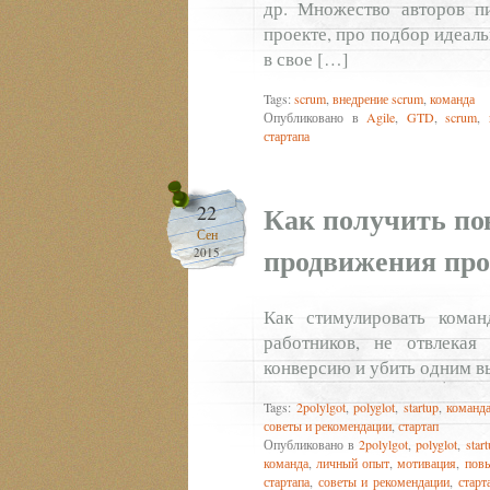
др. Множество авторов п
проекте, про подбор идеал
в свое […]
Tags:
scrum
,
внедрение scrum
,
команда
Опубликовано в
Agile
,
GTD
,
scrum
,
стартапа
Как получить п
22
Сен
продвижения про
2015
Как стимулировать коман
работников, не отвлека
конверсию и убить одним в
Tags:
2polylgot
,
polyglot
,
startup
,
команд
советы и рекомендации
,
стартап
Опубликовано в
2polylgot
,
polyglot
,
star
команда
,
личный опыт
,
мотивация
,
пов
стартапа
,
советы и рекомендации
,
старт