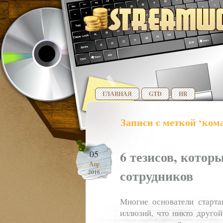
ГЛАВНАЯ
GTD
HR
Записи с меткой ‘ком
6 тезисов, котор
05
Апр
сотрудников
2016
Многие основатели старта
иллюзий, что никто другой