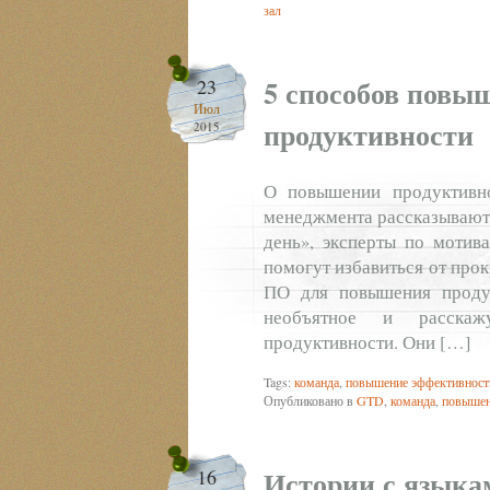
зал
5 способов повы
23
Июл
продуктивности
2015
О повышении продуктивно
менеджмента рассказывают 
день», эксперты по мотив
помогут избавиться от про
ПО для повышения продук
необъятное и расска
продуктивности. Они […]
Tags:
команда
,
повышение эффективност
Опубликовано в
GTD
,
команда
,
повышен
Истории с языка
16