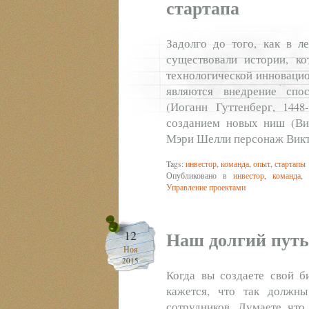
стартапа
Задолго до того, как в ле
существовали истории, ко
технологической инноваци
являются внедрение спо
(Иоганн Гуттенберг, 1448
созданием новых ниш (Вил
Мэри Шелли персонаж Викт
Tags:
инвестор
,
команда
,
опыт
,
стартапы
Опубликовано в
инвестор
,
команда
,
Управление проектами
Наш долгий путь
12
Ноя
2015
Когда вы создаете свой б
кажется, что так должны
сотрудников. Думаете чт