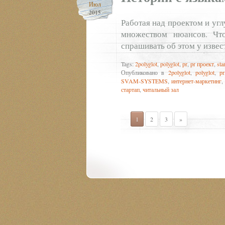
Июл
2015
Работая над проектом и угл
множеством нюансов. Чт
спрашивать об этом у извес
Tags:
2polyglot
,
polyglot
,
pr
,
pr проект
,
sta
Опубликовано в
2polyglot
,
polyglot
,
pr
SVAM-SYSTEMS
,
интернет-маркетинг
,
стартап
,
читальный зал
1
2
3
»