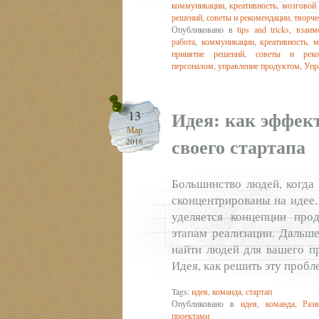
коммуникации
,
креативность
,
мозговой
решений
,
советы и рекомендации
,
творче
Опубликовано в
tips and tricks
,
взаим
работа
,
коммуникации
,
креативность
,
м
принятие решений
,
советы и реко
персоналом
,
управление продуктом
,
Упр
Идея: как эффек
13
Мар
своего стартапа
2016
Большинство людей, когда 
сконцентрированы на идее.
уделяется концепции прод
этапам реализации. Дальше
найти людей для вашего п
Идея, как решить эту пробл
Tags:
идея
,
команда
,
стартап
Опубликовано в
идея
,
команда
,
Разв
проектами