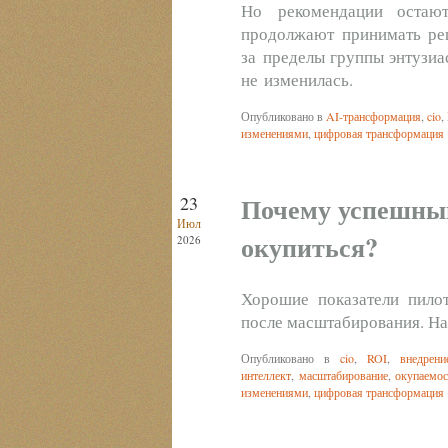
Но рекомендации остают
продолжают принимать реш
за пределы группы энтузиа
не изменилась.
Опубликовано в
AI-трансформация
,
cio
,
изменениями
,
цифровая трансформация
Почему успешны
23
Июл
окупиться?
2026
Хорошие показатели пилот
после масштабирования. Н
Опубликовано в
cio
,
ROI
,
внедрен
интеллект
,
масштабирование
,
окупаемо
изменениями
,
цифровая трансформация