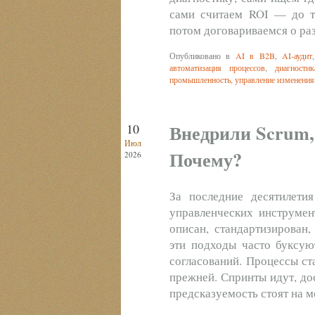
сами считаем ROI — до то
потом договариваемся о раз
Опубликовано в
AI в B2B
,
AI-аудит
автоматизация процессов
,
диагности
промышленность
,
управление изменени
Внедрили Scrum, 
10
Июл
Почему?
2026
За последние десятилети
управленческих инструмент
описан, стандартизирован,
эти подходы часто буксуют
согласований. Процессы ст
прежней. Спринты идут, дос
предсказуемость стоят на м