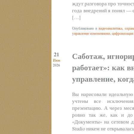
ждут разговора про точност
года внедрений я понял — с
[…]
Опубликовано в
видеоаналитика
,
охран
управление изменениями
,
цифровизация
Саботаж, игнорир
21
Июн
работает»: как в
2026
управление, когд
Вы нарисовали идеальную 
учтены все исключения
презентацию. А через меся
ровно так же, как и до
«Документы» на сетевом ди
Studio никем не открывалас