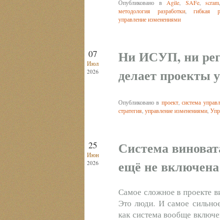
Опубликовано в
Agile
,
SAFe
,
scram
методология разработки
,
гибкая р
управление изменениями
Ни ИСУП, ни рег
07
Июл
делает проекты
2026
Опубликовано в
проект
,
система управ
стратегия
,
управление изменениями
,
Упр
Система виновата
25
Июн
ещё не включена
2026
Самое сложное в проекте в
Это люди. И самое сильное
как система вообще включе