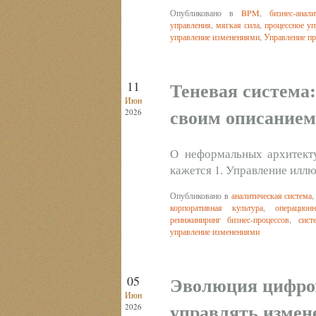
Опубликовано в
BPM
,
бизнес-анали
управления
,
мягкая сила
,
процессное уп
управление изменениями
,
Управление п
Теневая система
11
Июн
своим описанием
2026
О неформальных архитекту
кажется 1. Управление илл
Опубликовано в
аналитическая система
корпоративная культура
,
операцион
реинжиниринг бизнес-процессов
,
сист
управление изменениями
Эволюция цифров
05
Июн
управлять измен
2026