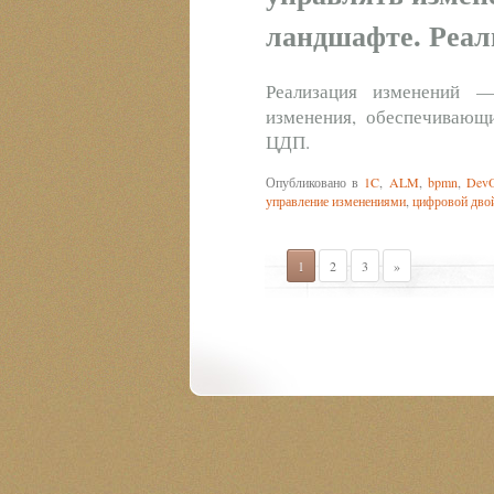
ландшафте. Реал
Реализация изменений —
изменения, обеспечивающ
ЦДП.
Опубликовано в
1C
,
ALM
,
bpmn
,
Dev
управление изменениями
,
цифровой дво
1
2
3
»