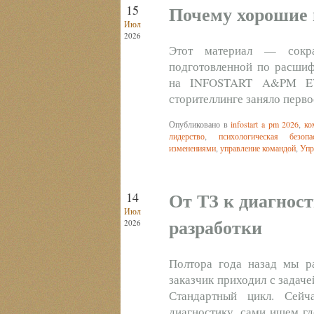
Почему хорошие 
15
Июл
2026
Этот материал — сокра
подготовленной по расши
на INFOSTART A&PM EVE
сторителлинге заняло перво
Опубликовано в
infostart a pm 2026
,
ко
лидерство
,
психологическая безопа
изменениями
,
управление командой
,
Упр
От ТЗ к диагност
14
Июл
разработки
2026
Полтора года назад мы ра
заказчик приходил с задаче
Стандартный цикл. Сей
диагностику, сами ищем гд